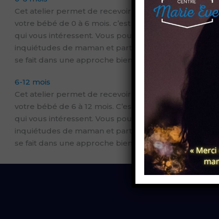
Cet atelier permet de recevoir de l’information con
votre bébé de 0 à 6 mois. c’est une occasion de parta
qui vous intéressent. Vous pourrez socialiser, poser 
inquiétudes de maman et partager les petits bonheurs
se fait dans une approche bienveillante et de parentali
6-12 mois
Cet atelier permet de recevoir de l’information con
votre bébé de 6 à 12 mois. C’est une occasion de part
qui vous intéressent. Vous pourrez socialiser, poser 
inquiétudes de maman et partager les petits bonheurs
se fait dans une approche bienveillante et de parentali