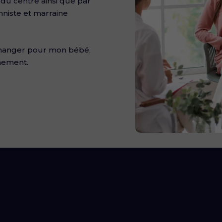
u centre ainsi que par
onniste et marraine
 manger pour mon bébé,
chement.