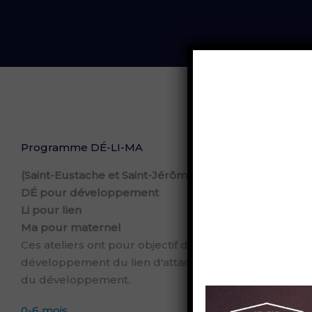
Programme DÉ-LI-MA
(Saint-Eustache et Saint-Jérôme)
DÉ pour développement
Li pour lien
Ma pour maternel
Ces ateliers ont pour objectif de vous permettre de
développement du lien d'attachement entre vous et vo
du développement.
0-6 mois