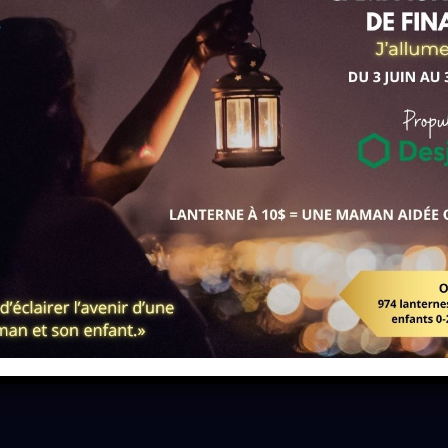
cernant le développement de
ger et de discuter de sujets
vos questions, exprimer vos
 de votre quotidien. L'atelier
té positive.
cernant le développement de
ager et de discuter de sujets
vos questions, exprimer vos
 de votre quotidien. L'atelier
té positive.