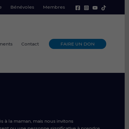
e
Bénévoles
Membres
ments
Contact
FAIRE UN DON
és à la maman, mais nous invitons
rent ou une personne significative à prendre