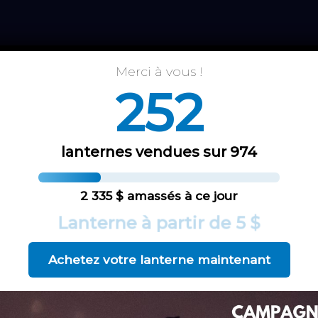
Merci à vous !
252
lanternes vendues sur 974
2 335 $ amassés à ce jour
Lanterne à partir de 5 $
 comprendre l'importance du
Achetez votre lanterne maintenant
tre bébé via différents sujets importants