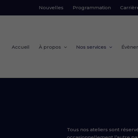
Nouvelles
Programmation
Carrièr
Accueil
À propos
Nos services
Évène
Tous nos ateliers sont réserv
occasionnellement l’autre pa