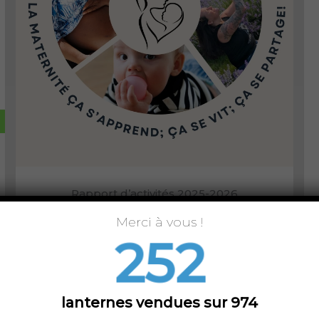
Rapport d’activités 2025-2026
juin 8, 2026
|
Nouvelles
Merci à vous !
252
Télécharcher le rapport
Lire plus
→
lanternes vendues sur 974