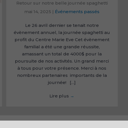
Retour sur notre belle journée spaghetti
mai 14, 2025
|
Événements passés
Le 26 avril dernier se tenait notre
évènement annuel, la journée spaghetti au
profit du Centre Marie Eve Cet évènement
familial a été une grande réussite,
amassant un total de 4000$ pour la
poursuite de nos activités. Un grand merci
à tous pour votre présence. Merci à nos
nombreux partenaires importants de la
journée! […]
Lire plus
→
Copyright © 2026 Centre Marie Eve créé par
Gestion Lab